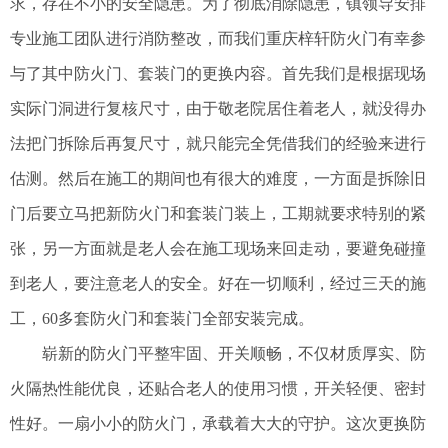
求，存在不小的安全隐患。为了彻底消除隐患，
镇领导
安排
专业施工团队
进行消防整改，而我们
重庆梓轩防火门
有幸参
与了其中防火门、套装门的更换内容。首先我们是根据现场
实际门洞进行复核尺寸，由于敬老院居住着老人，就没得办
法把门拆除后再复尺寸，就只能完全凭借我们的经验来进行
估测。然后在施工的期间也有很大的难度，一方面是拆除旧
门后要立马把新防火门和套装门装上，工期就要求特别的紧
张，另一方面就是老人会在施工现场来回走动，要避免碰撞
到老人，要注意老人的安全。好在一切顺利，经过三天的施
工，
60多套防火门和套装门全部安装完成。
崭新的防火门平整牢固、开关顺畅，不仅材质厚实、防
火隔热性能优良，还贴合老人的使用习惯，开关轻便、密封
性好。一扇小小的防火门，承载着大大的守护。这次更换防