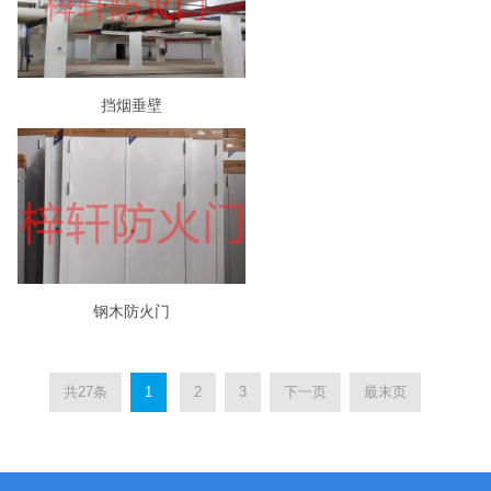
挡烟垂壁
钢木防火门
共27条
1
2
3
下一页
最末页